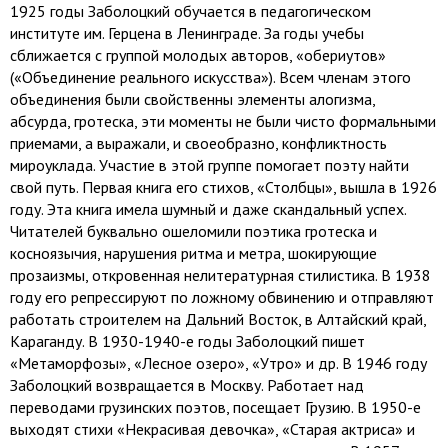
1925 годы Заболоцкий обучается в педагогическом
институте им. Герцена в Ленинграде. За годы учебы
сближается с группой молодых авторов, «обериутов»
(«Объединение реального искусства»). Всем членам этого
объединения были свойственны элементы алогизма,
абсурда, гротеска, эти моменты не были чисто формальными
приемами, а выражали, и своеобразно, конфликтность
мироуклада. Участие в этой группе помогает поэту найти
свой путь. Первая книга его стихов, «Столбцы», вышла в 1926
году. Эта книга имела шумный и даже скандальный успех.
Читателей буквально ошеломили поэтика гротеска и
косноязычия, нарушения ритма и метра, шокирующие
прозаизмы, откровенная нелитературная стилистика. В 1938
году его репрессируют по ложному обвинению и отправляют
работать строителем на Дальний Восток, в Алтайский край,
Караганду. В 1930-1940-е годы Заболоцкий пишет
«Метаморфозы», «Лесное озеро», «Утро» и др. В 1946 году
Заболоцкий возвращается в Москву. Работает над
переводами грузинских поэтов, посещает Грузию. В 1950-е
выходят стихи «Некрасивая девочка», «Старая актриса» и