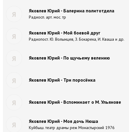
Яковлев Юрий - Балерина политотдела
Я
Радиосп. арт. мос. тр
Яковлев Юрий - Мой боевой друг
Я
Радиопост. Ю. Волынцев, З. Бокарека, И. Кваша и др.
Я
Яковлев Юрий - По щучьему велению
Я
Яковлев Юрий - Три поросёнка
Я
Яковлев Юрий - Вспоминает о М. Ульянове
Яковлев Юрий - Моя дочь Нюша
Я
Куйбыш. театр драмы реж Монастырский 1976