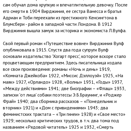
сам обучал дома хрупкую и впечатлительную девочку. После
его смерти в 1904 Вирджиния, ее сестра Ванесса и братья
Адриан и Тоби переехали из престижного Кенсингтона в
Блумсбери - район в западной части Лондона. В 1912
Вирджиния вышла замуж за историка и экономиста Л.Вулфа.
Свой первый роман «Путешествие вовне» Вирджиния Вулф
опубликовала в 1915. Спустя два года супруги Вулф
основали издательство 'Хогарт пресс', которое вскоре стало
процветающим предприятием. Здесь писательница издала
все свои произведения: романы «Ночь и день» 1919,
«Комната Джейкоба» 1922, «Миссис Дэллоуэй» 1925, «На
маяк» 1927, «Орландо» 1928, «Волны» 1931, «Годы» 1937,
«Между действиями» 1941; две биографии – «Флаш» 1933,
записки 'от лица' собаки поэтессы Э.Б.Браунинг, и «Роджер
Фрай» 1940; два сборника рассказов – «Понедельник и
вторник» 1921) и «Дом с привидениями» 1943; два
феминистских трактата – «Три гинеи» 1928) и «Свое место»
1929; несколько критических трудов, в т.ч. два тома под
названием «Рядовой читатель» 1925 и 1932, «Смерть