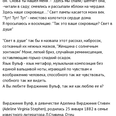
он. "Снова ты нашел меня". - "Здесь мы спали,- шепчет она,
-читали в саду; смеялись и рассыпали яблоки на чердаке.
Здесь наше сокровище...." Свет лампы касается моих век.
"Тут! Тут! Тут" - неистово колотится сердце дома.
Я просыпаюсь и восклицаю: "Так это ваше сокровище? Свет в
душе"
"Свет в душе" так бы я назвала этот рассказ, набросок,
сотканный их нежных мазков, "Женщина с солнечным
зонтиком" Моне, легкий бриз, случайная реминисценция,
оставляющаю горько-сладкий осадок.
Язык Вульф - язык метафор, музыкльная композиция без
единой вальшивой ноты, играющей по чувствам и
воображению человека, способного так же чувствовать,
спобного так же видеть.
А Вы любите Вирджинию Вульф, так же как люблю ее я?
Вирджиния Вулф, в девичестве Аделина Вирджиния Стивен
(Adeline Virginia Stephen), родилась 25 января 1882 в семье
известного литератора Л.Стивена. Отец