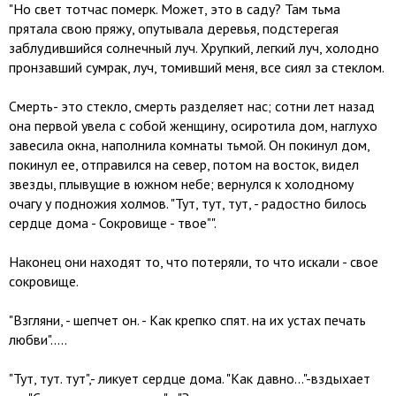
"Но свет тотчас померк. Может, это в саду? Там тьма
прятала свою пряжу, опутывала деревья, подстерегая
заблудившийся солнечный луч. Хрупкий, легкий луч, холодно
пронзавший сумрак, луч, томивший меня, все сиял за стеклом.
Смерть- это стекло, смерть разделяет нас; сотни лет назад
она первой увела с собой женщину, осиротила дом, наглухо
завесила окна, наполнила комнаты тьмой. Он покинул дом,
покинул ее, отправился на север, потом на восток, видел
звезды, плывущие в южном небе; вернулся к холодному
очагу у подножия холмов. "Тут, тут, тут, - радостно билось
сердце дома - Сокровище - твое"".
Наконец они находят то, что потеряли, то что искали - свое
сокровище.
"Взгляни, - шепчет он. - Как крепко спят. на их устах печать
любви".....
"Тут, тут. тут",- ликует сердце дома. "Как давно..."-вздыхает