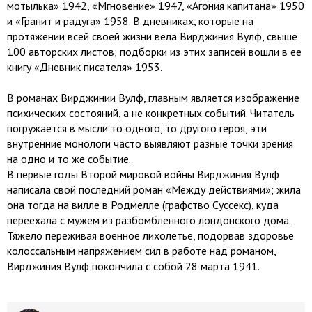
мотылька» 1942, «Мгновение» 1947, «Агония капитана» 1950
и «Гранит и радуга» 1958. В дневниках, которые на
протяжении всей своей жизни вела Вирджиния Вулф, свыше
100 авторских листов; подборки из этих записей вошли в ее
книгу «Дневник писателя» 1953.
В романах Вирджинии Вулф, главным является изображение
психических состояний, а не конкретных событий. Читатель
погружается в мысли то одного, то другого героя, эти
внутренние монологи часто выявляют разные точки зрения
на одно и то же событие.
В первые годы Второй мировой войны Вирджиния Вулф
написала свой последний роман «Между действиями»; жила
она тогда на вилле в Родмелле (графство Суссекс), куда
переехала с мужем из разбомбленного лондонского дома.
Тяжело переживая военное лихолетье, подорвав здоровье
колоссальным напряжением сил в работе над романом,
Вирджиния Вулф покончила с собой 28 марта 1941.