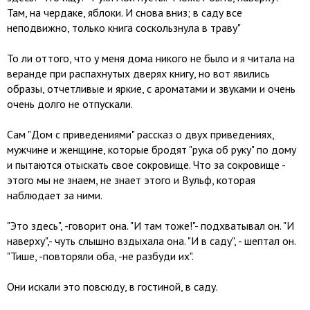
Там, на чердаке, яблоки. И снова вниз; в саду все
неподвижно, только книга соскользнула в траву"
То ли оттого, что у меня дома никого не было и я читала на
веранде при распахнутых дверях книгу, но вот явились
образы, отчетливые и яркие, с ароматами и звуками и очень
очень долго не отпускали.
Сам "Дом с приведениями" рассказ о двух приведениях,
мужчине и женщине, которые бродят "рука об руку" по дому
и пытаются отыскать свое сокровище. Что за сокровище -
этого мы не знаем, не знает этого и Вульф, которая
наблюдает за ними.
"Это здесь", -говорит она. "И там тоже!"- подхватывал он. "И
наверху",- чуть слышно вздыхала она. "И в саду", - шептал он.
"Тише, -повторяли оба, -не разбуди их".
Они искали это повсюду, в гостиной, в саду.