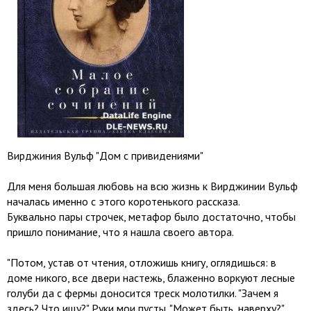
Вирджиния Вульф "Дом с привидениями"
Для меня большая любовь на всю жизнь к Вирджинии Вульф
началась именно с этого коротенького рассказа.
Буквально пары строчек, метафор было достаточно, чтобы
пришло понимание, что я нашла своего автора.
"Потом, устав от чтения, отложишь книгу, оглядишься: в
доме никого, все двери настежь, блаженно воркуют лесные
голуби да с фермы доносится треск молотилки. "Зачем я
здесь? Что ищу?" Руки мои пусты. "Может быть, наверху?"