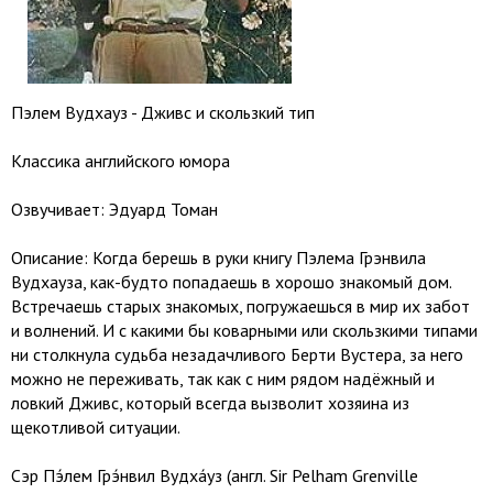
Пэлем Вудхауз - Дживс и скользкий тип
Классика английского юмора
Озвучивает: Эдуард Томан
Описание: Когда берешь в руки книгу Пэлема Грэнвила
Вудхауза, как-будто попадаешь в хорошо знакомый дом.
Встречаешь старых знакомых, погружаешься в мир их забот
и волнений. И с какими бы коварными или скользкими типами
ни столкнула судьба незадачливого Берти Вустера, за него
можно не переживать, так как с ним рядом надёжный и
ловкий Дживс, который всегда вызволит хозяина из
щекотливой ситуации.
Сэр Пэ́лем Грэ́нвил Вудха́уз (англ. Sir Pelham Grenville