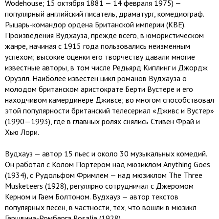
Wodehouse; 15 октября 1881 — 14 февраля 1975) —
популярный английский писатель, драматург, комедиограф.
Рыцарь-командор ордена Британской империи (KBE).
Произведения Вудхауза, прежде всего, в юмористическом
жанре, начиная с 1915 года пользовались неизменным
успехом; высокие оценки его творчеству давали многие
известные авторы, в том числе Редьярд Киплинг и Джордж
Оруэлл. Наиболее известен цикл романов Вудхауза о
молодом британском аристократе Берти Вустере и его
находчивом камердинере Дживсе; во многом способствовал
этой популярности британский телесериал «Дживс и Вустер»
(1990—1993), где в главных ролях снялись Стивен Фрай и
Хью Лори.
Вудхауз — автор 15 пьес и около 30 музыкальных комедий.
Он работал с Колом Портером над мюзиклом Anything Goes
(1934), с Рудольфом Фримлем — над мюзиклом The Three
Musketeers (1928), регулярно сотрудничал с Джеромом
Керном и Гаем Болтоном. Вудхауз — автор текстов
популярных песен, в частности, тех, что вошли в мюзикл
Гершвина-Ромберга Rosalie (1928).