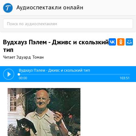
Аудиоспектакли онлайн
Вудхауз Пэлем - Дживс и скользкий
тип
Читает Эдуард Томан
Вудхауз Пэлем - Дживс и скользкий тип
00:00
103:51