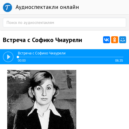
Аудиоспектакли онлайн
Встреча с Софико Чиаурели
Встреча с Софико Чиаурели
00:00
06:35