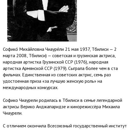
Софико́ Миха́йловна Чиауре́ли 21 мая 1937, Тбилиси — 2
марта 2008, Тбилиси) — советская и грузинская актриса,
народная артистка Грузинской ССР (1976), народная
артистка Армянской ССР (1979). Сыграла более чем в ста
фильмах. Единственная из советских актрис, семь раз
удостоенная приза «за лучшую женскую роль» на
международных конкурсах.
Софико Чиаурели родилась в Тбилиси в семье легендарной
актрисы Верико Анджапаридзе и кинорежиссёра Михаила
Чиаурели.
С отличием окончила Всесоюзный государственный институт