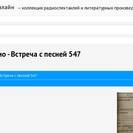
нлайн
— коллекция радиоспектаклей и литературных произве
о - Встреча с песней 547
Встреча с песней 547