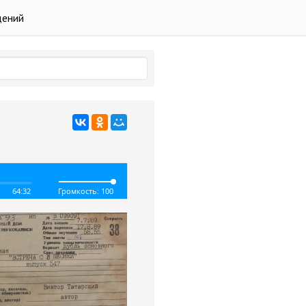
дений
64:32
Громкость: 100