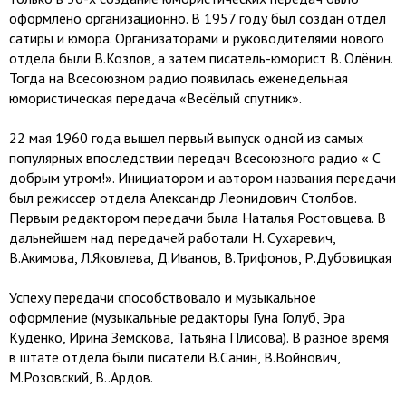
оформлено организационно. В 1957 году был создан отдел
сатиры и юмора. Организаторами и руководителями нового
отдела были В.Козлов, а затем писатель-юморист В. Олёнин.
Тогда на Всесоюзном радио появилась еженедельная
юмористическая передача «Весёлый спутник».
22 мая 1960 года вышел первый выпуск одной из самых
популярных впоследствии передач Всесоюзного радио « С
добрым утром!». Инициатором и автором названия передачи
был режиссер отдела Александр Леонидович Столбов.
Первым редактором передачи была Наталья Ростовцева. В
дальнейшем над передачей работали Н. Сухаревич,
В.Акимова, Л.Яковлева, Д.Иванов, В.Трифонов, Р.Дубовицкая
Успеху передачи способствовало и музыкальное
оформление (музыкальные редакторы Гуна Голуб, Эра
Куденко, Ирина Земскова, Татьяна Плисова). В разное время
в штате отдела были писатели В.Санин, В.Войнович,
М.Розовский, В..Ардов.