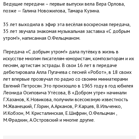
Ведущие передачи – первые выпуски вела Вера Орлова,
позже — Галина Новожилова, Тамара Кузина.
35 лет выходила в эфир эта весёлая воскресная передача,
35 лет звучала знакомая музыкальная заставка «С добрым
утром!», написанная О.Фельцманом.
Передача «С добрым утром!» дала путёвку в жизнь в
искусстве многим писателям-юмористам, композиторам и их
песням, артистам эстрады. В свои 16 лет в передаче
дебютировала Алла Пугачева с песней «Робот», в 18 своих
лет впервые прозвучал по радио со своими миниатюрами
Евгений Петросян. Это произошло в 1965 году в год юбилея
Леонида Осиповича Утёсова, В «Добром утре» начинали
Г.Хазанов, К.Новикова, получили всесоюзную известность
М.Жванецкий, Г.Горин, А.Арканов, Р.Карцев, В.Ильченко,
И.Кобзон, М. Кристалинская, Е.Шифрин, О.Фельцман ,
М.Фрадкин, А.Островский и многие другие.