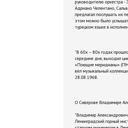
руководителю оркестра - 
Адриано Челентано, Саль
предлагал послушать их пе
этом можно было услышать 
турецком языке в исполнен
"В 60х – 80х годах прошл
середине дня, выходил ц
«Поющие меридианы» (ПМ)
вёл музыкальный коллекци
28.08.1968.
О Сиверове Владимире Але
"Владимир Александрович 
Ленинградский горный инс
старшим инженером в Лени