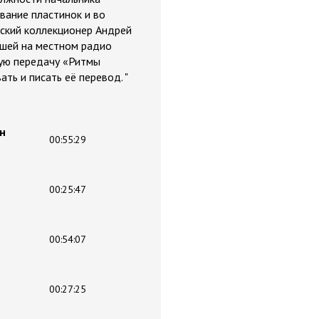
вание пластинок и во
дский коллекционер Андрей
вшей на местном радио
ную передачу «Ритмы
ь и писать её перевод. "
н
00:55:29
00:25:47
00:54:07
00:27:25