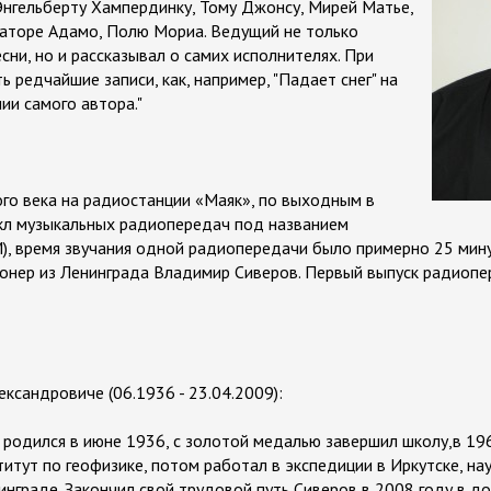
Энгельберту Хампердинку, Тому Джонсу, Мирей Матье,
ваторе Адамо, Полю Мориа. Ведущий не только
сни, но и рассказывал о самих исполнителях. При
редчайшие записи, как, например, "Падает снег" на
ии самого автора."
ого века на радиостанции «Маяк», по выходным в
икл музыкальных радиопередач под названием
, время звучания одной радиопередачи было примерно 25 мину
онер из Ленинграда Владимир Сиверов. Первый выпуск радиоп
ксандровиче (06.1936 - 23.04.2009):
родился в июне 1936, с золотой медалью завершил школу,в 196
титут по геофизике, потом работал в экспедиции в Иркутске, н
нграде. Закончил свой трудовой путь Сиверов в 2008 году в д