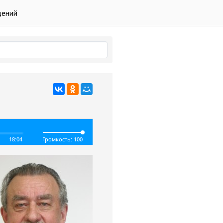
дений
18:04
Громкость: 100