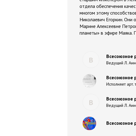
отдела обеспечения качес
многом этому способствов
Николаевич Егоркин. Они
Марине Алексеевне Петров
планеты» в эфире Маяка. 
Всесоюзное р
В
Ведущий Л. Анн
Всесоюзное 
Исполняет арт. т
Всесоюзное р
В
Ведущий Л. Анн
Всесоюзное 