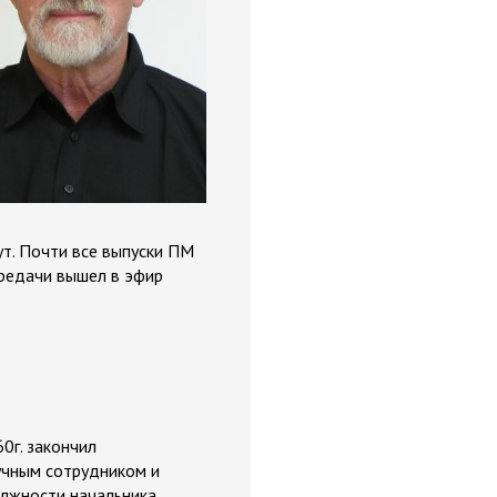
т. Почти все выпуски ПМ
ередачи вышел в эфир
0г. закончил
аучным сотрудником и
олжности начальника