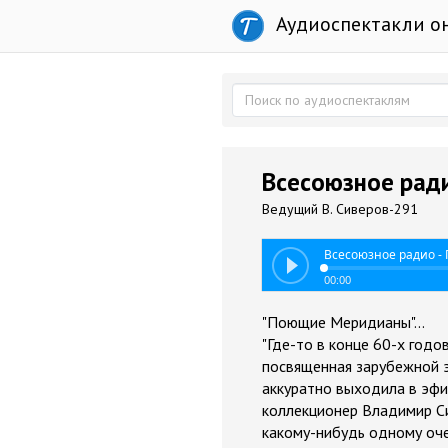
Аудиоспектакли о
Всесоюзное рад
Ведущий В. Сиверов-291
Всесоюзное радио 
00:00
"Поющие Меридианы"...
"Где-то в конце 60-х годо
посвященная зарубежной э
аккуратно выходила в эфир
коллекционер Владимир С
какому-нибудь одному оче