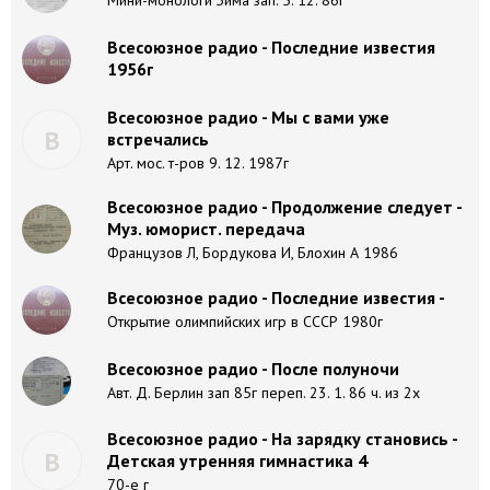
Мини-монологи Зима зап. 5. 12. 86г
Всесоюзное радио - Последние известия
1956г
Всесоюзное радио - Мы с вами уже
В
встречались
Арт. мос. т-ров 9. 12. 1987г
Всесоюзное радио - Продолжение следует -
Муз. юморист. передача
Французов Л, Бордукова И, Блохин А 1986
Всесоюзное радио - Последние известия -
Открытие олимпийских игр в СССР 1980г
Всесоюзное радио - После полуночи
Авт. Д. Берлин зап 85г переп. 23. 1. 86 ч. из 2х
Всесоюзное радио - На зарядку становись -
В
Детская утренняя гимнастика 4
70-е г