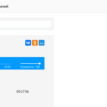
дений
35:41
Громкость: 100
00:17:56