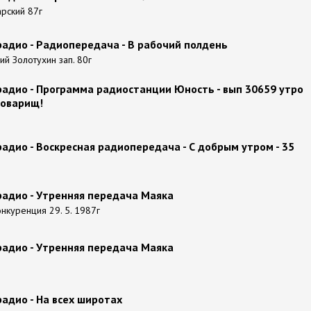
арский 87г
радио - Радиопередача - В рабочий полдень
й Золотухин зап. 80г
радио - Программа радиостанции Юность - вып 30659 утро
товарищ!
адио - Воскресная радиопередача - С добрым утром - 35
радио - Утренняя передача Маяка
онкуренция 29. 5. 1987г
радио - Утренняя передача Маяка
адио - На всех широтах