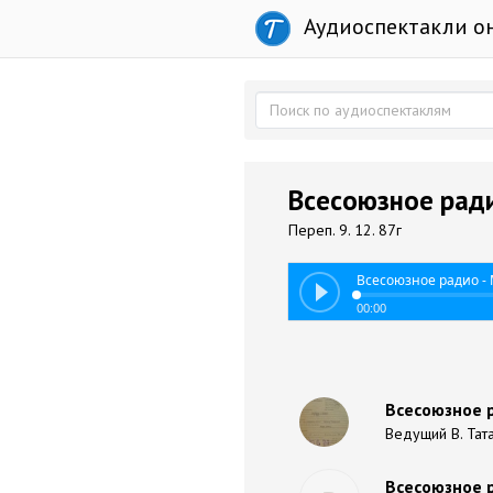
Аудиоспектакли о
Всесоюзное ради
Переп. 9. 12. 87г
Всесоюзное радио - 
00:00
Всесоюзное р
Ведущий В. Тата
Всесоюзное р