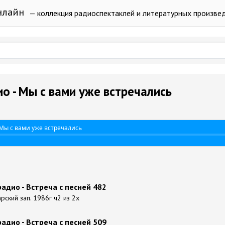
нлайн
— коллекция радиоспектаклей и литературных произве
о - Мы с вами уже встречались
Мы с вами уже встречались
адио - Встреча с песней 482
рский зап. 1986г ч2 из 2х
адио - Встреча с песней 509