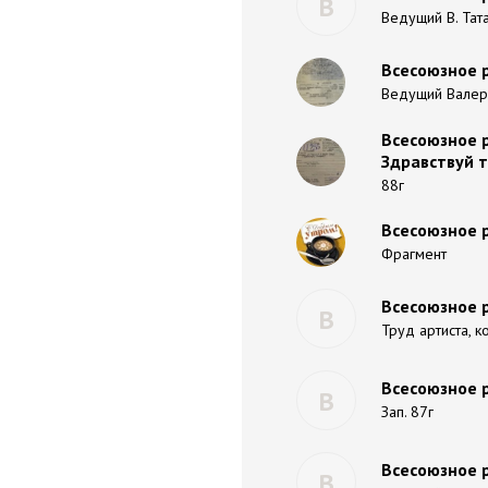
В
Ведущий В. Тат
Всесоюзное 
Ведущий Валери
Всесоюзное 
Здравствуй 
88г
Всесоюзное р
Фрагмент
Всесоюзное 
В
Труд артиста, к
Всесоюзное 
В
Зап. 87г
Всесоюзное р
В