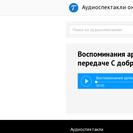
Аудиоспектакли о
Воспоминания ар
передаче С доб
Воспоминания артис
00:00
Аудиоспектакли