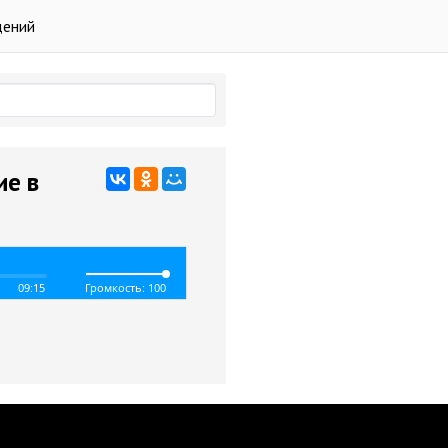
дений
ие в
09:15
Громкость: 100