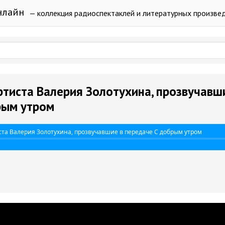
нлайн
— коллекция радиоспектаклей и литературных произве
тиста Валерия Золотухина, прозвучавш
рым утром
та Валерия Золотухина, прозвучавшие в передаче С добрым утром