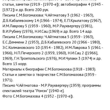
статьи, заметки (1919 - [1970-е]); автобиографии 4 (1943 -
[1972]) и др. Всего 200 рук.
Письма С.М.Богомазова: Ч.Айтматову 3 (1962 - 1963),
Д.Б.Кабалевскому 14 (1966 - 1974), Е.П.Крылатову (1967),
И.М.Лаврову 5 (1959 - 1960), М.Р.Раухвергеру (1981),
В.И.Рубину (1976), Н.И.Сац (1969) и др. Всего 14 адр.
Письма С.М.Богомазову: Ч.Айтматова 5 (1959 - 1963),
Е.С.Деммени 2 (1953), Д.Б.Кабалевского 20 (1966 - 1980),
Э.С.Колмановского 10 (1954 - 1982), И.М.Лаврова 5 (1961 -
1966), Н.П.Печерского 2 (1959, 1960), Н.И.Сац 2 ([1966],
1969), Г.Н.Троепольского (1976), М.И.Чулаки 3 (1974) и др.
Всего 15 корр.
Материалы к биографии С.М.Богомазова (1918 - 1983).
Статьи и заметки о творчестве С.М.Богомазова (1959 -
1971).
Письмо Ч.Айтматова - М.Р.Раухвергеру (1959); программы
спектаклей театра "Ромэн" [1940-е].
Фото С.М.Богомазова 4 (1932 - [1970-е]).