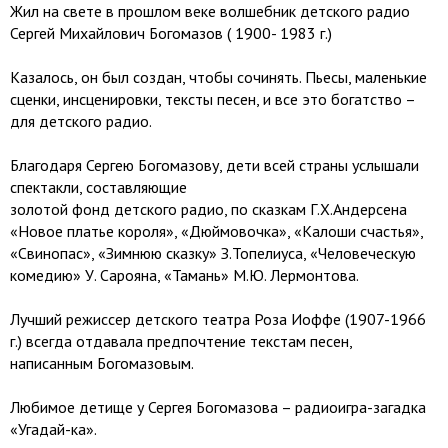
Жил на свете в прошлом веке волшебник детского радио
Сергей Михайлович Богомазов ( 1900- 1983 г.)
Казалось, он был создан, чтобы сочинять. Пьесы, маленькие
сценки, инсценировки, тексты песен, и все это богатство –
для детского радио.
Благодаря Сергею Богомазову, дети всей страны услышали
спектакли, составляющие
золотой фонд детского радио, по сказкам Г.Х.Андерсена
«Новое платье короля», «Дюймовочка», «Калоши счастья»,
«Свинопас», «Зимнюю сказку» З.Топелиуса, «Человеческую
комедию» У. Сарояна, «Тамань» М.Ю. Лермонтова.
Лучший режиссер детского театра Роза Иоффе (1907-1966
г.) всегда отдавала предпочтение текстам песен,
написанным Богомазовым.
Любимое детище у Сергея Богомазова – радиоигра-загадка
«Угадай-ка».