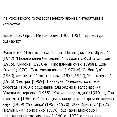
Из Российского государственного архива литературы и
исскуства:
Богомазов Сергей Михайлович (1900-1983) - драматург,
сценарист.
Рукописи С.М.Богомазова. Пьесы: "Последняя речь Фрица"
(1942), "Приключения Чиполлино" - в соавт. с З.С.Потаповой
(1953), "Симона" [1950-е], "Проданный смех" [1968], "Дон
Кихот" (1970); "Тиль Уленшпигель" [1970-е], "Робин Гуд"
(1980); либретто: "Три толстяка" (1955, 1967), "Белоснежка"
(1966), "Сестры" [1969], "Накануне", "Человек, который
смеется" [1960-е]; сценарии для радио и телевидения:
"Сказки Андерсена" [1955], "Ходжа Насреддин" [1950-е], "Три
толстяка" [1960-е], "Пятнадцать минут с доктором вежливых
наук" (1969), "Угадайка" (1960 - 1970), "Жан Кристоф" [1975],
"Белый Бим Черное Ухо" (1976); сценарии цирковых и
эстрадных представлений [1960-е - 1970-е]; стих-ния,