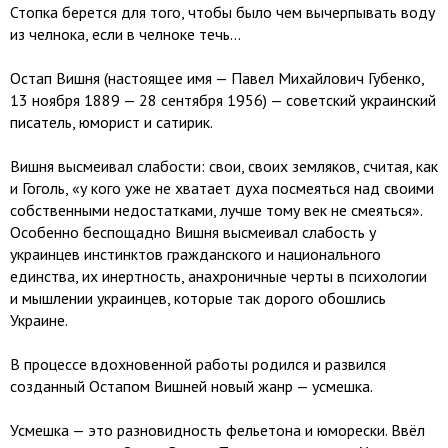
Стопка берется для того, чтобы было чем вычерпывать воду
из челнока, если в челноке течь...
Остап Вишня (настоящее имя — Павел Михайлович Губенко,
13 ноября 1889 — 28 сентября 1956) — советский украинский
писатель, юморист и сатирик.
Вишня высмеивал слабости: свои, своих земляков, считая, как
и Гоголь, «у кого уже не хватает духа посмеяться над своими
собственными недостатками, лучше тому век не смеяться».
Особенно беспощадно Вишня высмеивал слабость у
украинцев инстинктов гражданского и национального
единства, их инертность, анахроничные черты в психологии
и мышлении украинцев, которые так дорого обошлись
Украине.
В процессе вдохновенной работы родился и развился
созданный Остапом Вишней новый жанр — усмешка.
Усмешка — это разновидность фельетона и юморески. Ввёл