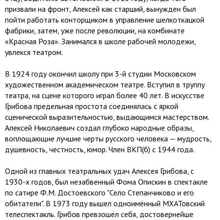
призвали на фронт, Алексей как старший, вынужден был
пойти работать конторщиком в управление шелкоткацкой
фабрики, затем, уже после революции, на комбинате
«Красная Роза». Занимался в школе рабочей молодежи,
увлекся театром.
В 1924 году окончил школу при 3-й студии Московском
художественном академическом театре. Вступил в труппу
театра, на сцене которого играл более 40 лет. В искусстве
Грибова предельная простота соединялась с яркой
сценической выразительностью, выдающимся мастерством.
Алексей Николаевич создал глубоко народные образы,
воплощающие лучшие черты русского человека — мудрость,
душевность, честность, юмор. Член ВКП(б) с 1944 года.
Одной из главных театральных удач Алексея Грибова, с
1930-х годов, был незабвенный Фома Опискин в спектакле
по сатире Ф.М. Достоевского "Село Степанчиково и его
обитатели". В 1973 году вышел одноимённый МХАТовский
телеспектакль. Грибов превзошёл себя, достовернейше