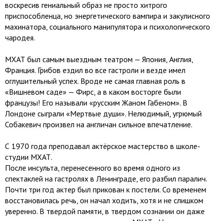
воскресив гениальный образ не просто хитрого
приспособленца, но энергетического вампира и закулисного
махинатора, социального манипулятора и психологического
чародея.
МХАТ был самым выездным театром — Япония, Англия,
Франция. Грибов ездил во все гастроли и везде имел
оглушительный успех. Вроде не самая главная роль в
«Вишневом саде» — Фирс, а в каком восторге были
французы! Его называли «русским Жаном Габеном». В
Лондоне сыграли «Мертвые души». Нелюдимый, угрюмый
Собакевич произвел на англичан сильное впечатление.
С 1970 года преподавал актёрское мастерство в школе-
студии МХАТ.
После инсульта, перенесенного во время одного из
спектаклей на гастролях в Ленинграде, его разбил паралич.
Почти три год актер был прикован к постели. Со временем
восстановилась речь, он начал ходить, хотя и не слишком
уверенно. В твердой памяти, в твердом сознании он даже