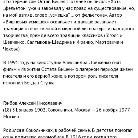
это термин сам Остап Вишня. Позднее он писал: «Хоть
„фельетон“ уже и завоевал у нас право на существование, но,
на мой взгляд, слово „усмешка“ … от фельетона». Автор
«Вишнёвых усмешек» осваивает и дальше развивает
традиции отечественной и мировой литературы и народного
творчества, прежде всего традиции классиков (Гоголя и
Шевченко, Салтыкова-Щедрина и Франко, Мартовича и
Чехова).
В 1991 году на киностудии Александра Довженко снят
фильм «Из жития Остапа Вишни» о лагерном периоде жизни
писателя и его верной жене, в котором роль писателя
исполнил Богдан Ступка.
Грибов Алексей Николаевич
(18) 31 января 1902, Сокольники, Москва — 26 ноября 1977,
Москва.
Родился в Сокольниках, в рабочей семье. В детстве помогал
отцу, водителю автомобиля. В 1916 году, когда того