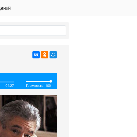
дений
04:27
Громкость: 100