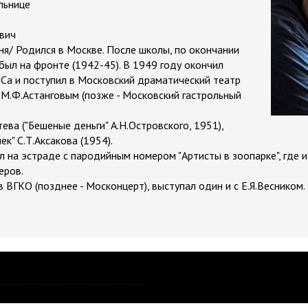
льнице
вич
ня/ Родился в Москве. После школы, по окончании
был на фронте (1942-45). В 1949 году окончил
Са и поступил в Московский драматический театр
М.Ф.Астанговым (позже - Московский гастрольный
тева ("Бешеные деньги" А.Н.Островского, 1951),
к" С.Т.Аксакова (1954).
ал на эстраде с пародийным номером "Артисты в зоопарке", где 
еров.
 ВГКО (позднее - Москонцерт), выступал один и с Е.Я.Весником.