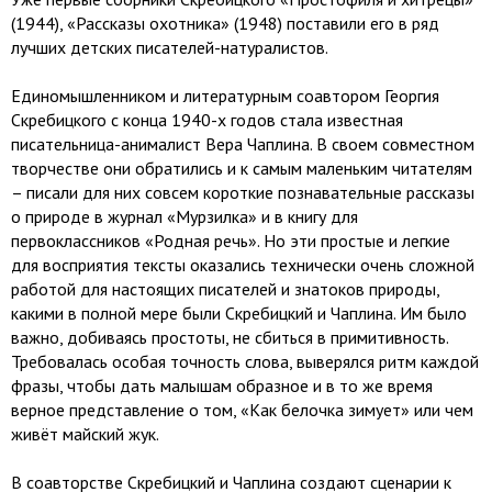
(1944), «Рассказы охотника» (1948) поставили его в ряд
лучших детских писателей-натуралистов.
Единомышленником и литературным соавтором Георгия
Скребицкого с конца 1940-х годов стала известная
писательница-анималист Вера Чаплина. В своем совместном
творчестве они обратились и к самым маленьким читателям
– писали для них совсем короткие познавательные рассказы
о природе в журнал «Мурзилка» и в книгу для
первоклассников «Родная речь». Но эти простые и легкие
для восприятия тексты оказались технически очень сложной
работой для настоящих писателей и знатоков природы,
какими в полной мере были Скребицкий и Чаплина. Им было
важно, добиваясь простоты, не сбиться в примитивность.
Требовалась особая точность слова, выверялся ритм каждой
фразы, чтобы дать малышам образное и в то же время
верное представление о том, «Как белочка зимует» или чем
живёт майский жук.
В соавторстве Скребицкий и Чаплина создают сценарии к