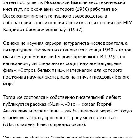
Затем поступает в Московский Высший лесотехнический
институт, по окончании которого (1930) работает во
Всесоюзном институте пушного звероводства, в
лаборатории зоопсихологии Института психологии при МГУ.
Кандидат биологических наук (1937).
Однако не научная карьера натуралиста-исследователя, а
литературное творчество становится с конца 1930-х годов
главным делом в жизни Георгия Скребицкого. В 1939 г. по
написанному им сценарию выходит научно-популярный
фильм «Остров белых птиц», материалом для которого
послужила научная экспедиция на птичьи гнездовья Белого
моря.
Тогда же состоялся и собственно писательский дебют:
публикуется рассказ «Ушан». «Это, – сказал Георгий
Алексеевич впоследствии, – как бы щёлочка, через которую
я заглянул в страну прошлого, страну моего детства»
(«Листопадник. Вместо предисловия»).
Уже первые сборники Скребицкого «Простофиля и хитрецы»