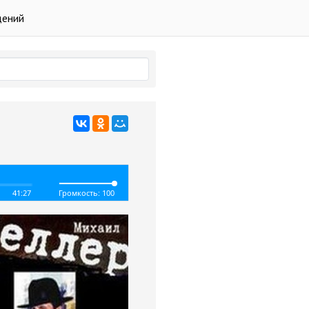
дений
41:27
Громкость: 100