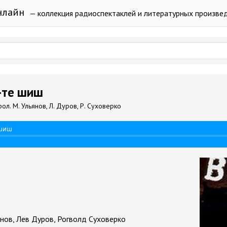
нлайн
— коллекция радиоспектаклей и литературных произве
т-те шиш
рол. М. Ульянов, Л. Дуров, Р. Суховерко
 шиш
нов, Лев Дуров, Рогволд Суховерко