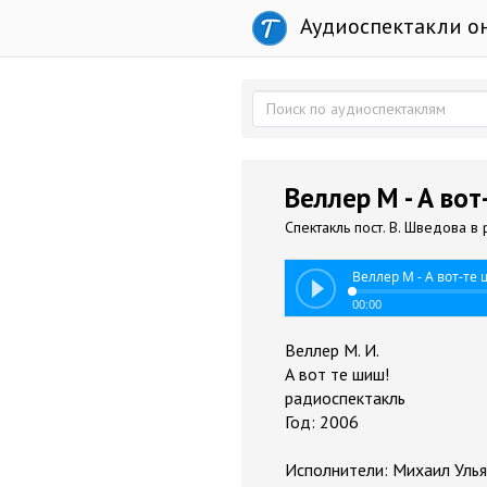
Аудиоспектакли о
Веллер М - А во
Спектакль пост. В. Шведова в 
Веллер М - А вот-те
00:00
Веллер М. И.
А вот те шиш!
радиоспектакль
Год: 2006
Исполнители: Михаил Улья