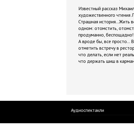
Известный рассказ Михаил
художественного чтения Л
Страшная история…Жить вс
одном: отомстить, отомст
продуманно, беспощадно!
А вроде бы, все просто… 
отметить встречу в ресто
что делать, если нет реа
что держать шиш в кармане
Аудиоспектакли