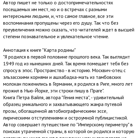
Автор пишет не только о достопримечательностях
посещаемых им мест, но и о встречах с разными
интересными людьми, и, что самое главное, все эти
воспоминания пропущены через его душу. Так что без
преувеличения можно сказать, что читателей ждет в высшей
степени познавательное и увлекательное чтение.
Аннотация к книге "Карта родины"
"Я родился в первой половине прошлого века. Так выглядит
1949 год из нынешних дней. Так время помещает тебя без
спросу в эпос. Пространство - в историю. Москвич-отец с
эльзасскими корнями и ашхабадка-мать из тамбовских
молокан поженились в Германии, я родился в Риге, много лет
прожил в Нью-Йорке, эти строки пишу в Праге".
Книга Петра Вайля, автора "Гения места", - удивительный
образец уникального и захватывающего жанра путевой
прозы, обогащенной автобиографическими эссе,
лирическими отступлениями и остроумной публицистикой.
Автор совершает путешествие по "Имперскому периметру" в
поисках утраченной страны, в которой он родился и которую