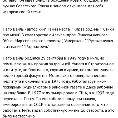
оставил; он ищет смысл в рождении новых государств на
руинах Советского Союза и заново открывает для себя
историю своей семьи.
Петр Вайль - автор книг "Гений места", "Карта родины", "Стихи
про меня". В соавторстве с Александром Генисом написал
"60-е: Мир советского человека", "Американа", "Русская кухня
в изгнании", "Родная речь".
Петр Вайль родился 29 сентября в 1949 году в Риге, но
почти всю жизнь прожил за границей. Учился в Строительном
институте, но бросил его, служил в армии, потом поступил на
редакторский факультет Московского полиграфического
института и окончил его в 1975 году. Работал грузчиком,
пожарным, журналистом в районной газете и даже рабочим
на кладбище. В 1977 году эмигрировал в США, а в 1995 году
переехал в Прагу. По его собственному признанию,
эмигрировать из СССР его заставило осознание того, что,
работая в Риге, видел собственную жизнь до старости, а это
было нестерпимо.