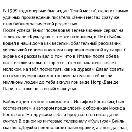
В 1999 году впервые был издан "Гений места", одно из самых
удачных произведений писателя. «Гений места» сразу же
стал библиографической редкостью.
После успеха "Гения" последовал телевизионный сериал на
телеканале «Культура» с тем же названием, и Петр Вайль
вошел в наши дома как веселый, обаятельный рассказчик,
увлекавший своими поисками сокровищ мировой культуры. С
экрана он рассказывал о том, что в Италии после обеда
пьют исключительно эспрессо, а «если закажешь кофе с
молоком, на тебя посмотрят, как на дурака». Давал советы
по осмотру мировых достопримечательностей «если
миллионы людей до тебя ахнули при виде Нотр-Дам де
Пари, ты тоже не стесняйся ахнуть».
Вайль водил тесное знакомство с Иосифом Бродским, был
составителем и автором предисловий к сборникам Иосифа
Бродского. Но друзьями себя и Бродского он никогда не
считал. В одном из интервью телеканалу «Культура» Вайль
сказал: «Дружба предполагает равноправие, а я всегда знал,