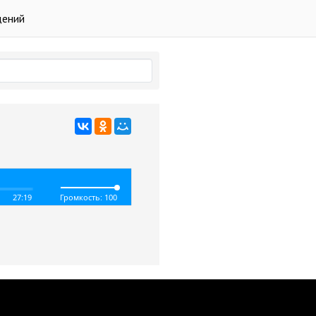
дений
27:19
Громкость: 100