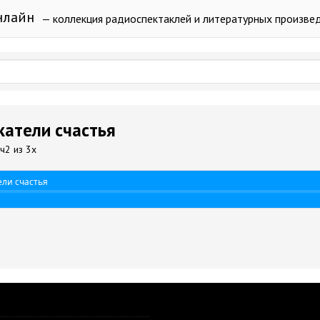
нлайн
— коллекция радиоспектаклей и литературных произве
катели счастья
ч2 из 3х
ели счастья