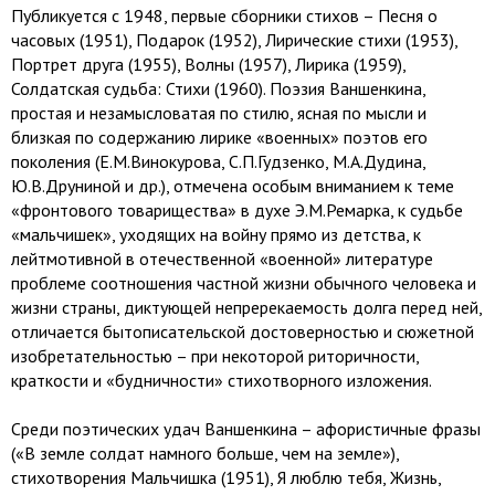
Публикуется с 1948, первые сборники стихов – Песня о
часовых (1951), Подарок (1952), Лирические стихи (1953),
Портрет друга (1955), Волны (1957), Лирика (1959),
Солдатская судьба: Стихи (1960). Поэзия Ваншенкина,
простая и незамысловатая по стилю, ясная по мысли и
близкая по содержанию лирике «военных» поэтов его
поколения (Е.М.Винокурова, С.П.Гудзенко, М.А.Дудина,
Ю.В.Друниной и др.), отмечена особым вниманием к теме
«фронтового товарищества» в духе Э.М.Ремарка, к судьбе
«мальчишек», уходящих на войну прямо из детства, к
лейтмотивной в отечественной «военной» литературе
проблеме соотношения частной жизни обычного человека и
жизни страны, диктующей непререкаемость долга перед ней,
отличается бытописательской достоверностью и сюжетной
изобретательностью – при некоторой риторичности,
краткости и «будничности» стихотворного изложения.
Среди поэтических удач Ваншенкина – афористичные фразы
(«В земле солдат намного больше, чем на земле»),
стихотворения Мальчишка (1951), Я люблю тебя, Жизнь,