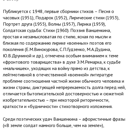
Публикуется с 1948, первые сборники стихов – Песня о
часовых (1951), Подарок (1952), Лирические стихи (1953),
Портрет друга (1955), Волны (1957), Лирика (1959),
Солдатская судьба: Стихи (1960). Поэзия Ваншенкина,
простая и незамысловатая по стилю, ясная по мысли и
близкая по содержанию лирике «военных» поэтов его
поколения (Е.М.Винокурова, С.П.Гудзенко, М.А.Дудина,
Ю.В.Друниной и др.), отмечена особым вниманием к теме
«фронтового товарищества» в духе Э.М.Ремарка, к судьбе
«мальчишек», уходящих на войну прямо из детства, к
лейтмотивной в отечественной «военной» литературе
проблеме соотношения частной жизни обычного человека и
жизни страны, диктующей непререкаемость долга перед ней,
отличается бытописательской достоверностью и сюжетной
изобретательностью – при некоторой риторичности,
краткости и «будничности» стихотворного изложения.
Среди поэтических удач Ваншенкина – афористичные фразы
(«В земле солдат намного больше, чем на земле»),