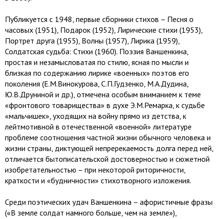
Публикуется с 1948, первые сборники стихов – Песня о
часовых (1951), Подарок (1952), Лирические стихи (1953),
Портрет друга (1955), Волны (1957), Лирика (1959),
Солдатская судьба: Стихи (1960). Поэзия Ваншенкина,
простая и незамысловатая по стилю, ясная по мысли и
близкая по содержанию лирике «военных» поэтов его
поколения (Е.М.Винокурова, С.П.Гудзенко, М.А.Дудина,
Ю.В.Друниной и др.), отмечена особым вниманием к теме
«фронтового товарищества» в духе Э.М.Ремарка, к судьбе
«мальчишек», уходящих на войну прямо из детства, к
лейтмотивной в отечественной «военной» литературе
проблеме соотношения частной жизни обычного человека и
жизни страны, диктующей непререкаемость долга перед ней,
отличается бытописательской достоверностью и сюжетной
изобретательностью – при некоторой риторичности,
краткости и «будничности» стихотворного изложения.
Среди поэтических удач Ваншенкина – афористичные фразы
(«В земле солдат намного больше, чем на земле»),