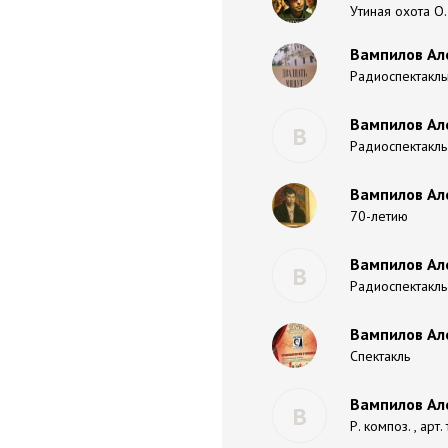
Утиная охота О.
Вампилов Ал
Радиоспектакль
Вампилов Ал
В
Радиоспектакль 
Вампилов Ал
70-летию
Вампилов Ал
В
Радиоспектакль
Вампилов Ал
Спектакль
Вампилов Але
В
Р. композ. , арт