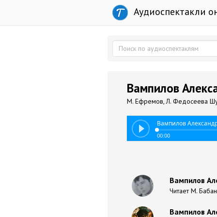
Аудиоспектакли о
Вампилов Алекса
М. Ефремов, Л. Федосеева Шук
Вампилов Александр
00:00
Вампилов Але
Читает М. Баба
Вампилов Але