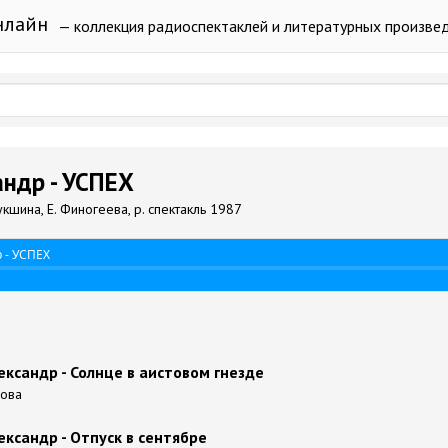
нлайн
— коллекция радиоспектаклей и литературных произве
ндр - УСПЕХ
шина, Е. Финогеева, р. спектакль 1987
 - УСПЕХ
ксандр - Солнце в аистовом гнезде
нова
ксандр - Отпуск в сентябре