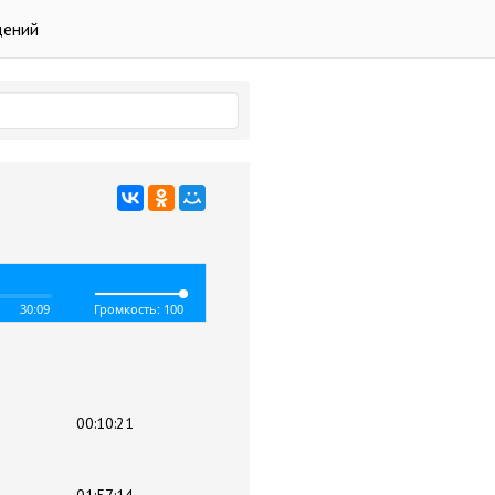
дений
30:09
Громкость: 100
00:10:21