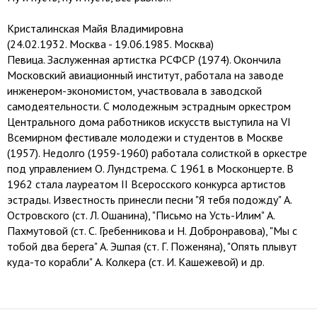
Кристалинская Майя Владимировна
(24.02.1932. Москва - 19.06.1985. Москва)
Певица. Заслуженная артистка РСФСР (1974). Окончила
Московский авиационный институт, работала на заводе
инженером-экономистом, участвовала в заводской
самодеятельности. С молодежным эстрадным оркестром
Центрального дома работников искусств выступила на VI
Всемирном фестивале молодежи и студентов в Москве
(1957). Недолго (1959-1960) работала солисткой в оркестре
под управлением О. Лундстрема. С 1961 в Москонцерте. В
1962 стала лауреатом II Всеросского конкурса артистов
эстрады. Известность принесли песни "Я тебя подожду" А.
Островского (ст. Л. Ошанина), "Письмо на Усть-Илим" А.
Пахмутовой (ст. С. Гребенникова и Н. Добронравова), "Мы с
тобой два берега" А. Эшпая (ст. Г. Поженяна), "Опять плывут
куда-то корабли" А. Колкера (ст. И. Кашежевой) и др.