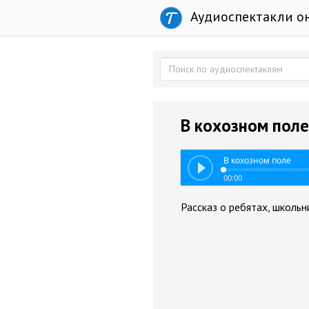
Аудиоспектакли о
В кохозном поле
В кохозном поле
00:00
Рассказ о ребятах, школьн