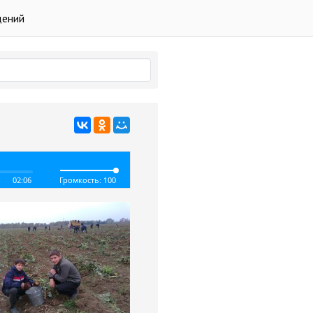
дений
02:06
Громкость: 100