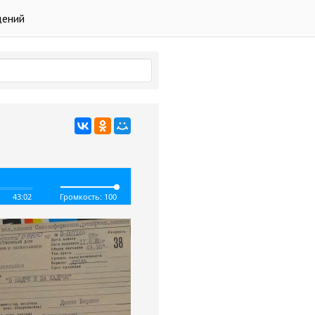
дений
43:02
Громкость: 100