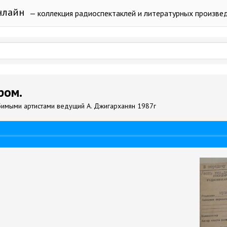
нлайн
— коллекция радиоспектаклей и литературных произве
ром.
юбимыми артистами ведущий А. Джигарханян 1987г