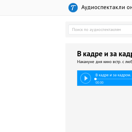
Аудиоспектакли о
В кадре и за кад
Накануне дня кино встр. с л
В кадре и за кадром.
00:00