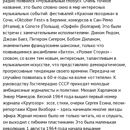
радио появился «Музыкальный глобус». Очень точное
название, это было словно окно в мир интересных
музыкальных событий: фестивалей «Красная гвоздика» в
Сочи, «Оktober Fest» в Берлине, конкурсов в Сан-Ремо
(Италия), в Сопоте (Польша), «Орфей» (Болгария). Это были
встречи с замечательными исполнителями: Дином Ридом,
Джоан Баез, Питером Сигером, Бобом Диланом,
знаменитыми французскими шансонье, только что
появившимися ансамблями «Битлз», «Ролинг Стоунз» -
словом, со всем тем новым, интересным, талантливым в
музыкальном искусстве, что представляло демократические,
прогрессивные тенденции своего времени. Передача не
случайно появилась в 60-е годы на волне «оттепели». К
руководству Гостелерадио СССР приходят молодые
амбициозные журналисты и политики: Михаил Харламов и
Энвер Мамедов. Весной 1964 года вышел первый номер
журнала «Кругозор»: эссе, стихи, очерки Сергея Есина, песни-
репортажи Юрия Визбора – здесь начинали многие звезды
эфира. Журнал можно было не только читать, но и слушать,
он выходил с гибкими пластинками. Это была маленькая
революция. 1 августа 1964 года начала вещание