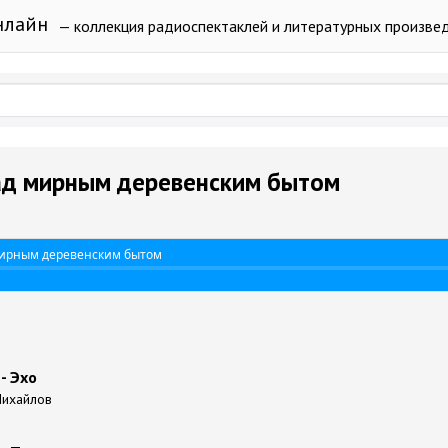
нлайн
— коллекция радиоспектаклей и литературных произве
Над мирным деревенским бытом
мирным деревенским бытом
- Эхо
 Михайлов