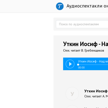
Аудиоспектакли о
Уткин Иосиф - 
Стих. читает В. Гребенщиков
Уткин Иосиф - Над 
00:00
Уткин Иосиф 
У
Стих. читает А.