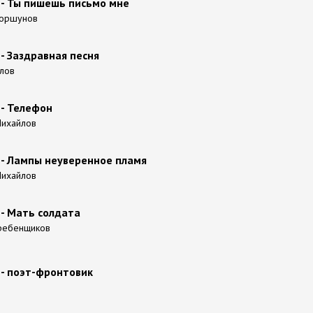
 - Ты пишешь письмо мне
 Коршунов
- Заздравная песня
йлов
 - Телефон
 Михайлов
 - Лампы неуверенное пламя
 Михайлов
 - Мать солдата
 Гребенщиков
 - поэт-фронтовик