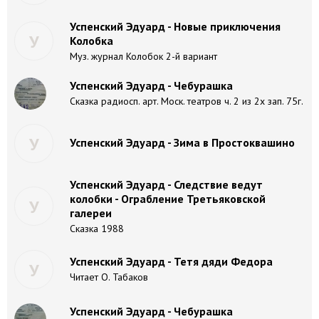
Успенский Эдуард - Новые приключения
У
Колобка
Муз. журнал Колобок 2-й вариант
Успенский Эдуард - Чебурашка
Сказка радиосп. арт. Моск. театров ч. 2 из 2х зап. 75г.
У
Успенский Эдуард - Зима в Простоквашино
Успенский Эдуард - Следствие ведут
колобки - Ограбление Третьяковской
У
галереи
Сказка 1988
Успенский Эдуард - Тетя дяди Федора
У
Читает О. Табаков
Успенский Эдуард - Чебурашка