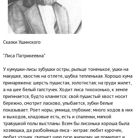
Сказки Ушинского
"Лиса Патрикеевна"
У кумушки-лисы зубушки остры, рыльце тоненькое, ушки на
макушке, хвостик на отлете, шубка тепленькая. Хорошо кума
принаряжена: шерсть пушистая, золотистая; на груди жилет,
а на шее белый галстучек. Ходит лиса тихохонько, к земле
пригинается, будто кланяется; свой пушистый хвост носит
бережно, смотрит ласково, улыбается, зубки белые
показывает. Роет норы, умница, глубокие; много ходов в них
и выходов, кладовые есть, есть и спаленки, мягкой
травушкой полы выстланы. Всем бы лисонька хороша была
хозяюшка, да разбойница-лиса - хитрая: любит курочек,
любит уточек, свернет шею гусю жирному, не помилует и