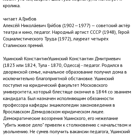
кролика.
читает А.Грибов
Алексе́й Никола́евич Гри́бов (1902—1977) — советский актёр
театра и кино, педагог. Народный артист СССР (1948), Герой
Социалистического Труда (1972), лауреат четырёх
Сталинских премий.
Ушинский КонстантинУшинский Константин Дмитриевич
(1823 или 1824, Тула - 1870, Одесса) - педагог. Родился в
дворянской семье, начальное образование получил дома в
исключительно благоприятной обстановке. Ушинский
поступил на юридический факультет Московского
университета, который блестяще окончил в 1844 со званием
кандидата. Был назначен исполняющим обязанности
профессора кафедры энциклопедии законоведения в
Ярославском Демидовском юридическом лицее.
Демократические воззрения Ушинского, его нежелание
"убить живое дело" привели к столкновению с начальством и
увольнению. Не сумев получить вакансии педагога, Ушинский