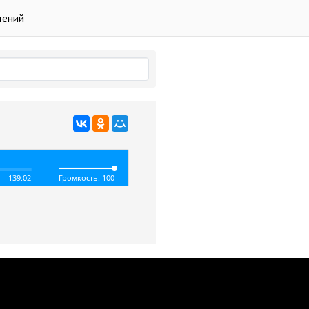
дений
139:02
Громкость: 100