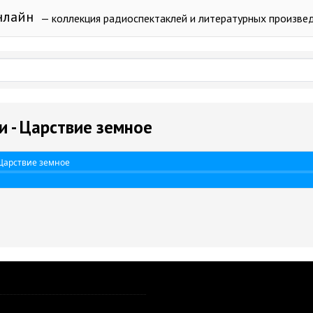
нлайн
— коллекция радиоспектаклей и литературных произве
и - Царствие земное
 Царствие земное