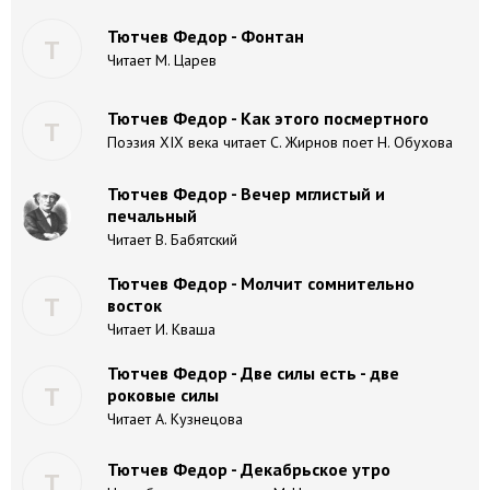
Тютчев Федор - Фонтан
Т
Читает М. Царев
Тютчев Федор - Как этого посмертного
Т
Поэзия XIX века читает С. Жирнов поет Н. Обухова
Тютчев Федор - Вечер мглистый и
печальный
Читает В. Бабятский
Тютчев Федор - Молчит сомнительно
Т
восток
Читает И. Кваша
Тютчев Федор - Две силы есть - две
Т
роковые силы
Читает А. Кузнецова
Тютчев Федор - Декабрьское утро
Т