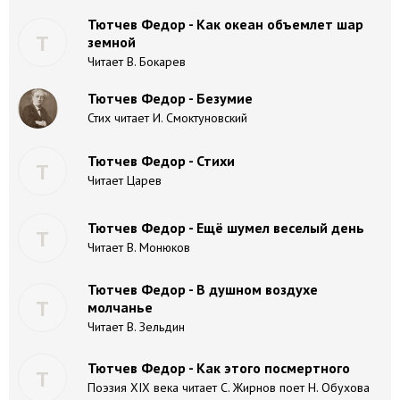
Тютчев Федор - Как океан объемлет шар
Т
земной
Читает В. Бокарев
Тютчев Федор - Безумие
Стих читает И. Смоктуновский
Тютчев Федор - Стихи
Т
Читает Царев
Тютчев Федор - Ещё шумел веселый день
Т
Читает В. Монюков
Тютчев Федор - В душном воздухе
Т
молчанье
Читает В. Зельдин
Тютчев Федор - Как этого посмертного
Т
Поэзия XIX века читает С. Жирнов поет Н. Обухова