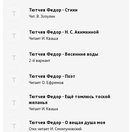
Тютчев Федор - Стихи
Т
Чит. В. Зозулин
Тютчев Федор - Н. С. Акимкиной
Т
Читает И. Кваша
Тютчев Федор - Весенние воды
Т
2-й вариант
Тютчев Федор - Поэт
Т
Читает О. Ефремов
Тютчев Федор - Ещё томлюсь тоской
Т
желанья
Читает И. Кваша
Тютчев Федор - О вещая душа моя
Т
Стих читает И. Смоктуновский