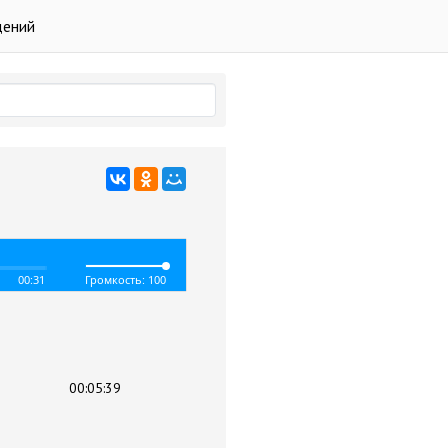
дений
00:31
Громкость: 100
00:05:39