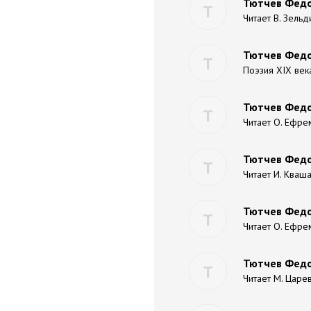
Тютчев Федо
Т
Читает В. Зельд
Тютчев Федо
Т
Поэзия XIX века
Тютчев Федор
Т
Читает О. Ефре
Тютчев Федо
Т
Читает И. Кваш
Тютчев Федор
Т
Читает О. Ефре
Тютчев Федо
Т
Читает М. Царе