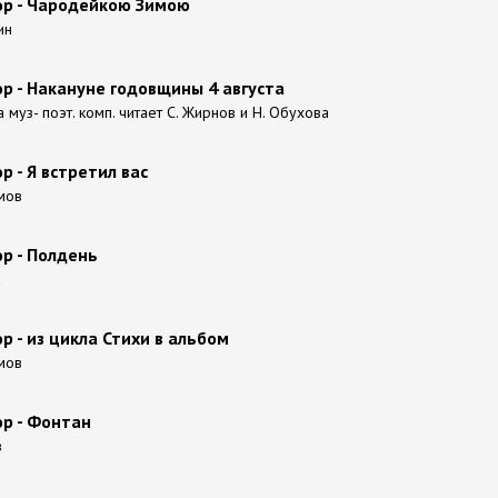
р - Чародейкою Зимою
ин
р - Накануне годовщины 4 августа
 муз- поэт. комп. читает С. Жирнов и Н. Обухова
 - Я встретил вас
мов
р - Полдень
а
 - из цикла Стихи в альбом
мов
р - Фонтан
в