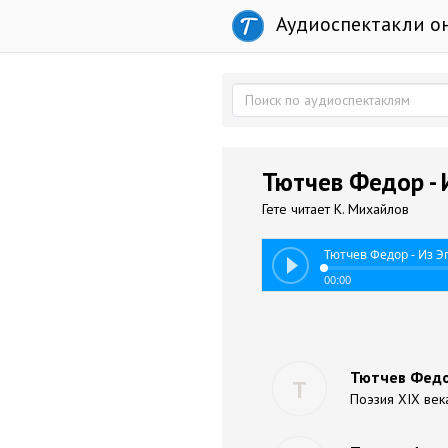
Аудиоспектакли о
Тютчев Федор - 
Гете читает К. Михайлов
Тютчев Федор - Из Э
00:00
Тютчев Федо
Т
Поэзия XIX век