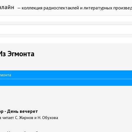
нлайн
— коллекция радиоспектаклей и литературных произве
Из Эгмонта
гмонта
р - День вечерет
а читает С. Жирнов и Н. Обухова