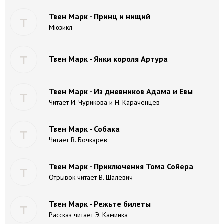
Твен Марк - Принц и нищий
Т
Мюзикл
Т
Твен Марк - Янки короля Артура
Твен Марк - Из дневников Адама и Евы
Т
Читает И. Чурикова и Н. Караченцев
Твен Марк - Собака
Т
Читает В. Бочкарев
Твен Марк - Приключения Тома Сойера
Т
Отрывок читает В. Шалевич
Твен Марк - Режьте билеты
Т
Рассказ читает Э. Каминка