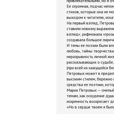
привлекательными, но и о
Ее огромная, подчас непом
стихов, которые она не мо
выходом к читателю, иска
На первый взгляд, Петров
ставили новизну выражени
взгляд»; рифмовала «гроз
создавала большое лириче
И темы ее поэзии были вп
любовь, тайны творчества;
неразрывность личной жизн
рассказывающих о судьбе,
(при всей их кажущейся бе
Петровых может в предела
высоким стилем, бережно 
средства ее поэтики, кот
Мария Петровых — смелый 
темам, как оскудение душ
искренность воскресает дл
«Но в сердце твоем я была