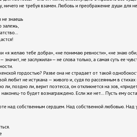
у, ничего не требуя взамен. Любовь и преображение души для н
ы не знаешь
 залежь,
гатство…
астся!
и «я желаю тебе добра», «не понимаю ревности», «не знаю обид
 — значит, не заслужила»— не слова только, а самая суть ее чув
ности.
 женской гордостью? Разве она не страдает от такой однобокос
ой любит не истукана — живого и, судя по рассеянным в стихах
о ли, поздно ли, верит поэтесса, он откликнется на зов, «приде
наконец-то будет вознаграждено. Если же нет... Пусть ему ост
оте над собственным сердцем. Над собственной любовью. Над 
ться.
е