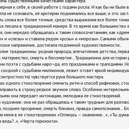
чень существенными качествами характера.
ерная к себе, в своей работе с годами росла. И как бы ни были 
гла не сознавать, её критерии поднимались все выше, и это зас
ть слова все более точные, средства выражения все более тонк
ых писала в традиционной манере. В то время как большинство 
я, они нередко обращалась к таким словосочетаниям, как «дрем
ы» и «слезы» и ставила рядом «розы» и «морозы». Самыми обыч
ское напряжение, достигала подлинной художественности..
олне традиционны: родная природа, впечатления детства, перв
 материнство, смерть и бессмертие...Традиционна для истории 
и поэта с судьбами наро¬да, его праздниками и трагедиями. Но
 сходной с судьбами миллионов, лежит отсвет яркой индивидуа
схитростности) чувствуется руна большого мастера.
х одного стихотворения сменить ритм и способ рифмовки, сто
вправить в строку редкое звучное слово. Особенно интересными
орыми она передает интонацию, мелодика ее стихотворений.
художник: она не раз обращалась к таким трудным для разгов
и, позднее прозрение, смерть близких, правда самопознания… Б
я меня в ее стихотворениях «Оглянусь — окаменею...», «Ты думае
 ведь?..», «Черта горизонта».