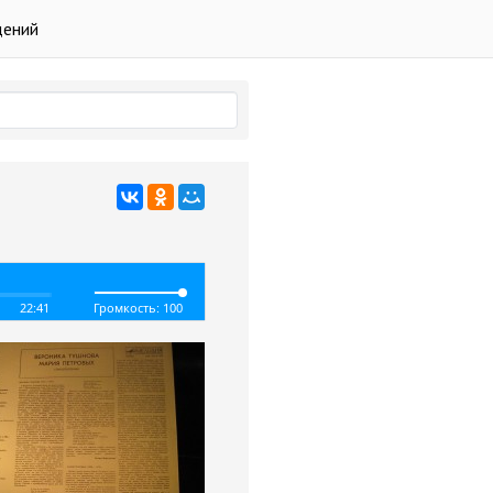
дений
22:41
Громкость: 100