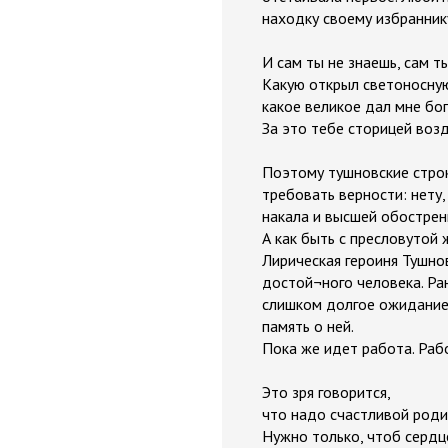
находку своему избранник
И сам ты не знаешь, сам т
Какую открыл светоносную
какое великое дал мне бо
За это тебе сторицей возд
Поэтому тушновские строк
требовать верности: нету,
накала и высшей обострен
А как быть с пресловутой
Лирическая героиня Тушнов
достой¬ного человека. Ран
слишком долгое ожидание 
память о ней.
Пока же идет работа. Раб
Это зря говорится,
что надо счастливой роди
Нужно только, чтоб сердц