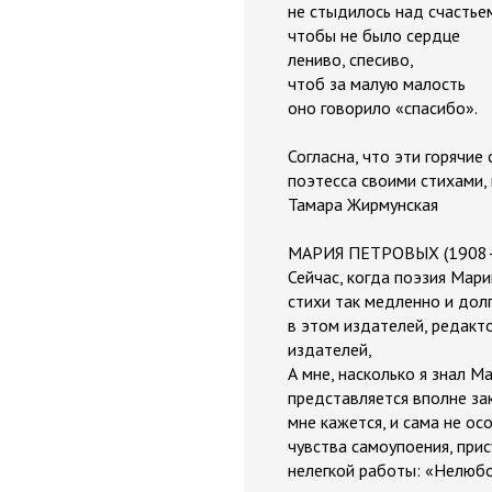
не стыдилось над счастье
чтобы не было сердце
лениво, спесиво,
чтоб за малую малость
оно говорило «спасибо».
Согласна, что эти горячи
поэтесса своими стихами,
Тамара Жирмунская
МАРИЯ ПЕТРОВЫХ (1908—
Сейчас, когда поэзия Мар
стихи так медленно и дол
в этом издателей, редакто
издателей,
А мне, насколько я знал М
представляется вполне зак
мне кажется, и сама не ос
чувства самоупоения, при
нелегкой работы: «Нелюбо