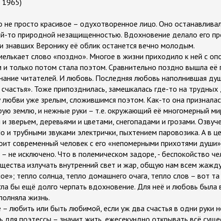
 1965)
 не просто красивое – одухотворенное лицо. Оно останавлива
ой-то природной незащищенностью. Вдохновение делало его пр
яти знавших Веронику её облик останется вечно молодым.
мелькает слово «поздно». Многое в жизни приходило к ней с оп
 и только потом стала поэтом. Сравнительно поздно вышла её п
нание читателей. И любовь. Последняя любовь наполнившая ду
 счастья». Тоже припозднилась, замешкалась где-то на трудных
 любви уже зрелым, сложившимся поэтом. Как-то она призналась,
рую землю, и нежные руки – т.е. окружающий её многомерный ми
и зверьем, деревьями и цветами, снегопадами и грозами. Озвуч
Но и трубными звуками электрички, пыхтением паровозика. А в 
оит современный человек с его «непомерными прихотями души»
 – не исключено. Что в полемическом задоре, - беспокойство ч
щества излучать внутренний свет и жар, общую нам всем жажду
ое»; тепло солнца, тепло домашнего очага, тепло слов – вот та
гла бы ещё долго черпать вдохновение. Для неё и любовь была
полняла жизнь.
 – любить или быть любимой, если уж два счастья в одни руки н
ь для поэтессы – значит жить, ежесекундно открывать всё суще