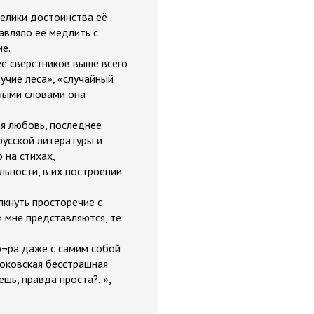
велики достоинства её
тавляло её медлить с
ие.
ее сверстников выше всего
учие леса», «случайный
ными словами она
ая любовь, последнее
русской литературы и
 на стихах,
льности, в их построении
лкнуть просторечие с
 мне представляются, те
о¬ра даже с самим собой
локовская бесстрашная
шь, правда проста?..»,