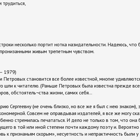
м трудиться,
е строки несколько портит нотка назидательности. Надеюсь, что
 пронизанными живым трепетным чувством.
 1979)
ии Петровых становится все более известной, многие удивляются
го шли к читателю. (Раньше Петровых была известна прежде всег
ров, обстоятель¬ства жизни, самих себя...
арию Сергеевну (не очень близко, но все же я был с нею знаком),
ономерной. Совсем не оправдывая издателей, я все же могу ска
обенно стремилась печататься. И дело не только в том, что он
сущего в той или иной степени почти каждому поэту и. Вероятн
вь к признаньям скорым», несуетность и непрактичность были у