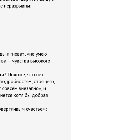
её неразрывны:
ы и гнева», «не умею
ства — чувства высокого
ти? Похоже, что нет.
 подробностям, стоящего,
т совсем внезапно», и
анется хотя бы добрая
увертливым счастьем;