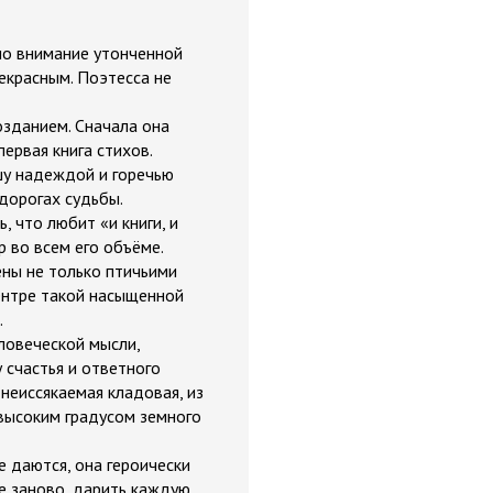
ло внимание утонченной
екрасным. Поэтесса не
озданием. Сначала она
ервая книга стихов.
шу надеждой и горечью
 дорогах судьбы.
 что любит «и книги, и
р во всем его объёме.
ены не только птичьими
центре такой насыщенной
.
еловеческой мысли,
 счастья и ответного
 неиссякаемая кладовая, из
 высоким градусом земного
е даются, она героически
е заново, дарить каждую