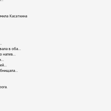
мила Касаткина
.
ала в оба...
 напев...
...
й...
бнищала...
рога.
.