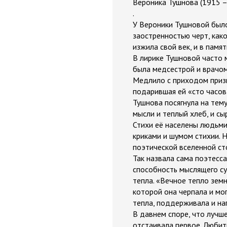
Вероника Тушнова (1915 –
.
У Вероники Тушновой было
заостренностью черт, как
изжила свой век, и в пам
В лирике Тушновой часто 
была медсестрой и врачом
Медлило с приходом приз
подарившая ей «сто часов
Тушнова посягнула на тему
мысли и теплый хлеб, и сы
Стихи её населены людьми 
криками и шумом стихии. 
поэтической вселенной ст
Так назвала сама поэтесса
способность мыслящего су
тепла. «Вечное тепло земн
которой она черпала и мо
тепла, поддерживала и на
В давнем споре, что лучше
отстаивала первое. Любит