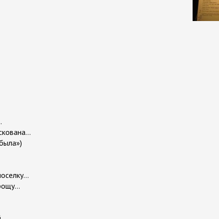
.
кована...
абыла»)
оселку...
ощу...
..