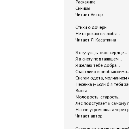
Раскаяние
Синицы
Читает Автор
Стихи о дочери
Не отрекаются любя...
Читает Л. Касаткина
Я стучусь, в твое сердце...
Я в снегу подтаявшем...
Я желаю тебе добра...
Счастливо и необъяснимо..
Снегам одета, молчанием с
Песенка («Если б я тебя з
Вьюга
Молодость, старость...
Лес подступает к самому п
Нынче утром шла я через р
Читает автор
Открываю томик одинокий.