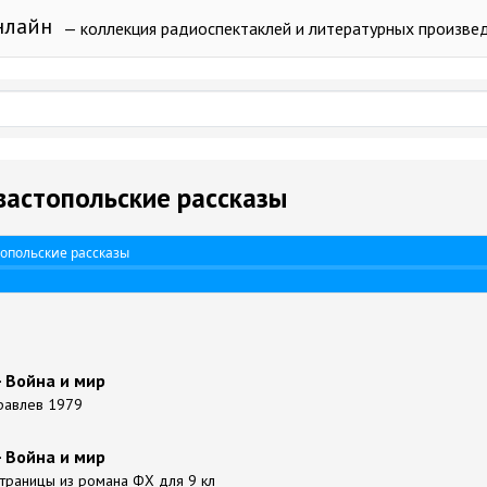
нлайн
— коллекция радиоспектаклей и литературных произве
евастопольские рассказы
топольские рассказы
- Война и мир
уравлев 1979
- Война и мир
траницы из романа ФХ для 9 кл