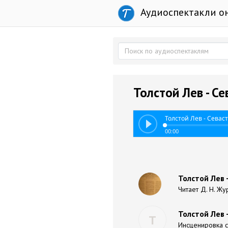
Аудиоспектакли о
Толстой Лев - С
Толстой Лев - Севас
00:00
Толстой Лев 
Читает Д. Н. Ж
Толстой Лев 
Т
Инсценировка с