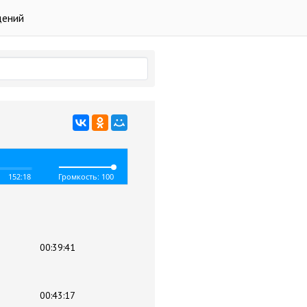
дений
152:18
Громкость: 100
00:39:41
00:43:17