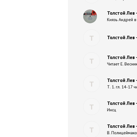
Толстой Лев 
Князь Андрей в
Т
Толстой Лев 
Толстой Лев 
Т
Читает Е. Весни
Толстой Лев 
Т
Т. 1. гл. 14-17 
Толстой Лев 
Т
Инсц
Толстой Лев 
Т
В. Полицеймако