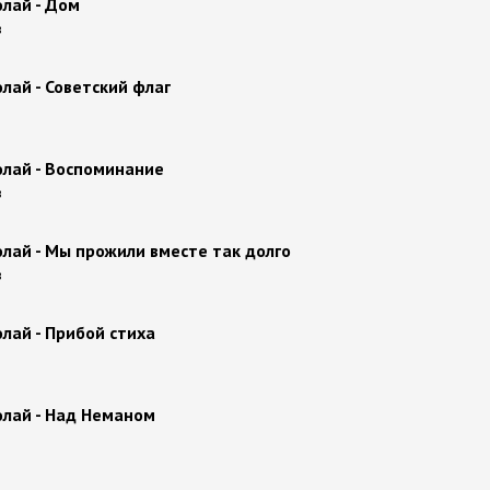
лай - Дом
в
лай - Советский флаг
олай - Воспоминание
в
лай - Мы прожили вместе так долго
в
лай - Прибой стиха
олай - Над Неманом