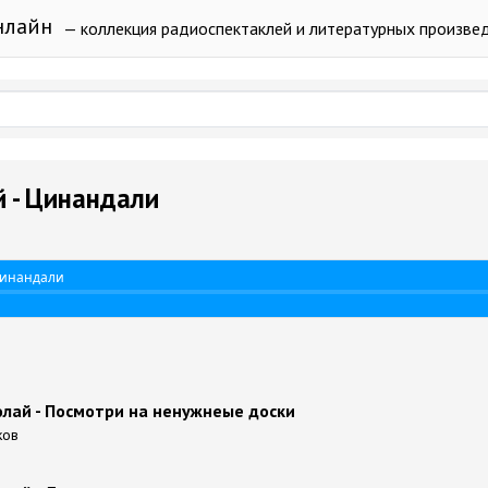
нлайн
— коллекция радиоспектаклей и литературных произве
 - Цинандали
Цинандали
олай - Посмотри на ненужнеые доски
ков