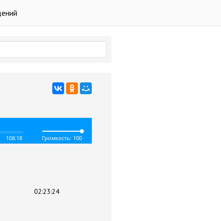
дений
108:18
Громкость: 100
02:23:24