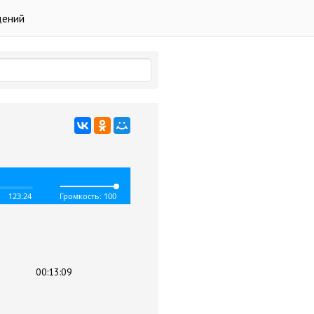
дений
123:24
Громкость: 100
00:13:09