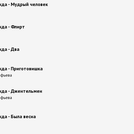
да - Мудрый человек
да - Флирт
да - Два
да - Приготовишка
офьева
да - Джентельмен
офьева
да - Была весна