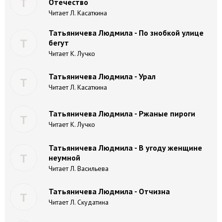
Т
Отечество
Читает Л. Касаткина
Татьяничева Людмила - По знобкой улице
Т
бегут
Читает К. Лучко
Татьяничева Людмила - Урал
Т
Читает Л. Касаткина
Татьяничева Людмила - Ржаные пироги
Т
Читает К. Лучко
Татьяничева Людмила - В угоду женщине
Т
неумной
Читает Л. Васильева
Татьяничева Людмила - Отчизна
Т
Читает Л. Скудатина