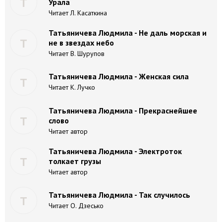
Т
Урала
Читает Л. Касаткина
Татьяничева Людмила - Не даль морская и
Т
не в звездах небо
Читает В. Шурупов
Татьяничева Людмила - Женская сила
Т
Читает К. Лучко
Татьяничева Людмила - Прекраснейшее
Т
слово
Читает автор
Татьяничева Людмила - Электроток
Т
толкает грузы
Читает автор
Татьяничева Людмила - Так случилось
Т
Читает О. Дзесько