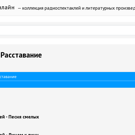
нлайн
— коллекция радиоспектаклей и литературных произве
 Расставание
сставание
ей - Песня смелых
ей - Лицом к лицу