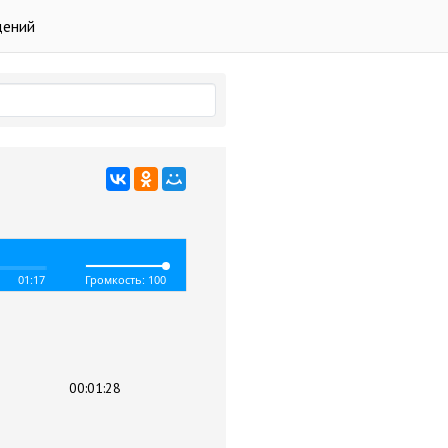
дений
01:17
Громкость: 100
00:01:28