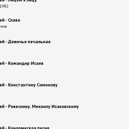
 1982
ей - Слава
унов
ей - Девичья печальная
ей - Командир Исаев
ей - Константину Симонову
ей - Ровеснику. Михаилу Исаковскому
ей - Конармеская песня