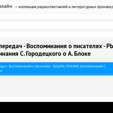
нлайн
— коллекция радиоспектаклей и литературных произве
ередач - Воспоминания о писателях - 
нания С. Городецкого о А. Блоке
дач - Воспоминания о писателях - РЫЦАРЬ ПОЭЗИИ, воспоминания С.
ке