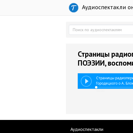
Аудиоспектакли о
Страницы радиоп
ПОЭЗИИ, воспоми
Страницы радиопере
Городецкого о А. Бло
00:00
Аудиоспектакли