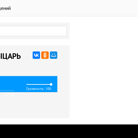
дений
РЫЦАРЬ
Громкость: 100
03:52