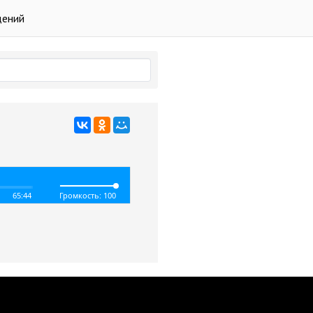
дений
65:44
Громкость: 100