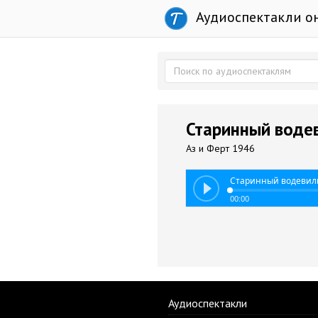
Аудиоспектакли о
Старинный воде
Аз и Ферт 1946
Старинный водевил
00:00
Аудиоспектакли