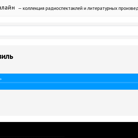
нлайн
— коллекция радиоспектаклей и литературных произве
виль
ь