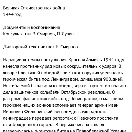
Великая Отечественная война
1944 год
Документы и воспоминания
Консультанты В. Смирнов, П. Сурин
Дикторский текст читает Е. Смирнов
Наращивая темпы наступления, Красная Армия в 1944 году
нанесла противнику ряд новых сокрушительных ударов. В
январе блестящей победой советского оружия увенчалась
героическая битва под Ленинградом, длившаяся 900,дней.
Несгибаемой была воля к победе, вера в торжество правого
дела защитников колыбели Октябрьской революции. О
разгроме фашистских войск под Ленинградом, о массовом
героизме наших воинов вспоминает генерал армии Иван
Иванович Федюнинский. Беспре¬дельную радость
ленинградцев передает репортаж с Невского проспекта
освобожденного города. В первых числах января
развернулась и гигантская битва на Правобережной Украине.