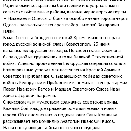
Родине были возвращены богатейшие индустриальные и
сельскохозяйственные районы, важные черноморские порты
— Николаев и Одесса. О боях за освобождение города-героя
Одессы рассказывает генерал-майор Николай Захарович
Галай.
В мае был освобожден советский Крым, очищен от врага
город русской воинской славы Севастополь. 23 июня
началась Белорусская операция. По своим масштабам она
была одной из крупнейших в годы Великой Отечественной
войны. Успешно проведенная Белорусская операция создала
благоприятные условия для наступления Красной Армии в
Советской Прибалтике. О выдающихся победах советских
войск в Белоруссии и Прибалтике вспоминают генерал армии
Павел Иванович Батов и Маршал Советского Союза Иван
Христофорович Баграмян.
С неиссякаемым мужеством сражались советские воины.
Каждый бой, каждое сражение рождали новых и новых
героев. Об одном из них, о подвиге юнги Саши Ковалева
рассказывает его командир Анатолий Иванович Кисов.
Наши наступающие войска постоянно ощущали