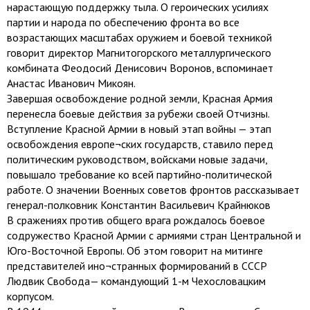
нарастающую поддержку тыла. О героических усилиях
партии и народа по обеспечению фронта во все
возрастающих масштабах оружием и боевой техникой
говорит директор Магнитогорского металлургического
комбината Феодосий Денисович Воронов, вспоминает
Анастас Иванович Микоян.
Завершая освобождение родной земли, Красная Армия
перенесла боевые действия за рубежи своей Отчизны.
Вступление Красной Армии в новый этап войны — этап
освобождения европе¬ских государств, ставило перед
политическим руководством, войсками новые задачи,
повышало требование ко всей партийно-политической
работе. О значении Военных советов фронтов рассказывает
генерал-полковник Константин Васильевич Крайнюков
В сражениях против общего врага рождалось боевое
содружество Красной Армии с армиями стран Центральной и
Юго-Восточной Европы. Об этом говорит на митинге
представителей ино¬странных формирований в СССР
Людвик Свобода— командующий 1-м Чехословацким
корпусом.