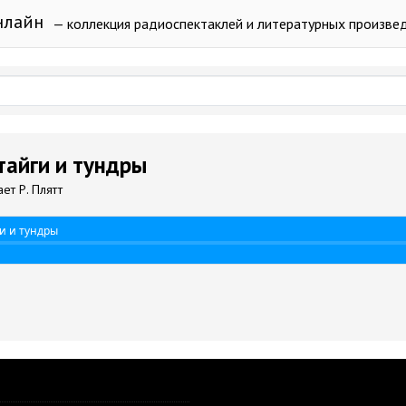
нлайн
— коллекция радиоспектаклей и литературных произве
айги и тундры
ет Р. Плятт
ги и тундры