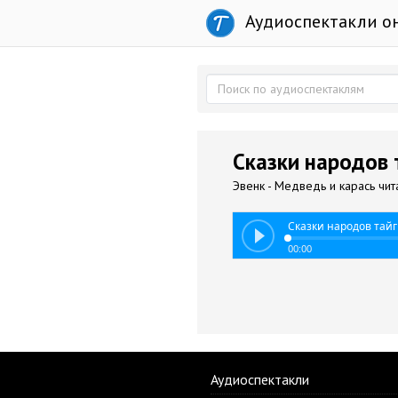
Аудиоспектакли о
Сказки народов т
Эвенк - Медведь и карась чита
Сказки народов тай
00:00
Аудиоспектакли