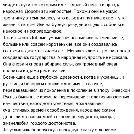
увидеть пути, по которым идет здравый смысл и правда
народная. Дороги эти непростые. Похожи они на узкую
тро¬пинку в темном лесу, что выводит путника к све¬ту, к
жизни, к людям. Или на бурную реку, уносящую с собой все
наносное и несправедливое.
Так и сказки. Добрые, умные, печальные или насмешливые,
большие или совсем коротенькие, все они создавались
сотнями и даже тысячами лет. Менялся климат, росли города,
создавались государства. А народная мудрость не иссякала.
Она снова и снова набирала силы, как громадный океан
полнится водами рек и ручьев.
Возникшие еще в глубокой древности, когда и украинцы, и
русские, и белорусы носили одно имя — славяне,
передававшиеся из поколения в поколение в эпоху Киевской
Руси, в былинные времена, пережившие столетия иноземных
на¬шествий, народного угнетения, дождавшиеся
сча¬стливых времен освобождения, народные сказки
донесли до наших дней сокровище мудрости, юмора,
жизнелюбия, гордого достоинства.
Ты услышишь белорусскую народную сказку о ленивом,