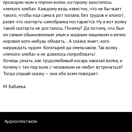
прожорли¬вом и глупом волке, которому захотелось
«легкого хлеба». Каждому ведь известно, что не бы¬вает
такого, чтобы еда сама в рот попала, без трудов и хлопот,
разве что скатерть-самобранка постарается. Ну а вот волку
такой скатерти не досталось. Почему? Да потому, что был
он самым обыкновенным злым и жадным хищником и вечно
норовил кого-нибудь обидеть... А сказка знает, кого
награждать чудом: богатырей да смельчаков. Так волку
«легкого хлеба» и не довелось попробовать!
Хочешь узнать, как трудолюбивый косарь наказал волка, и
почему с тех пор волк с человеком не любит встречаться?
Тогда слушай сказку — она обо всем поведает.
М. Бабаева
Аудиоспектакли