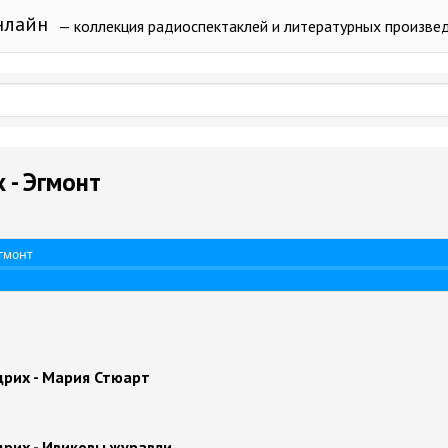
нлайн
— коллекция радиоспектаклей и литературных произве
 - Эгмонт
гмонт
рих - Мария Стюарт
рих - Ивиковы журавли