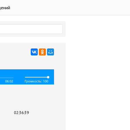
дений
06:02
Громкость: 100
02:36:39