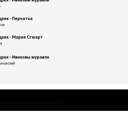
в
рих - Перчатка
гов
рих - Мария Стюарт
а
рих - Ивиковы журавли
уновский