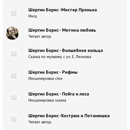
Шергин Борис -Мистер Пронька
Ш
Инсц
Шергин Борис - Митина любовь
Читает автор
Шергин Борис - Волшебное кольцо
Ш
Сказка по мультику с уч. Е. Леонова
Шергин Борис - Рифмы
Ш
Инсценировка стих
Шергин Борис - Пойга и лиса
Ш
Инсценировка сказка
Шергин Борис -Кострюк и Потанюшка
Ш
Читает автор